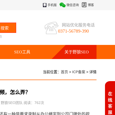
手机版
微信咨询
博客
网站优化服务电话
0371-56789-390
点
SEO工具
关于野狼SEO
当前位置：
首页
>
ICP备案
> 详情
视频，怎么弄？
：野狼SEO团队 阅读：
762
次
。还有一种是要求录制从办公楼宇到公司门牌处的视