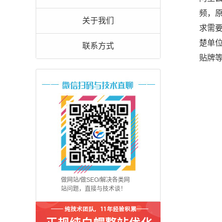
频，
关于我们
求需
楚单
联系方式
贴牌等
做网站/做SEO/解决各类网
站问题，直接与技术谈！