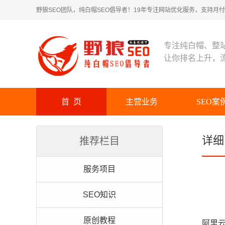
野狼SEO团队，纯白帽SEO倡导者！19年专注网站优化服务，支持月付！
专注纯白帽、整
让你排名上升，
首 页
主营业务
SEO案
详细
推荐栏目
服务项目
SEO知识
原创教程
阿里