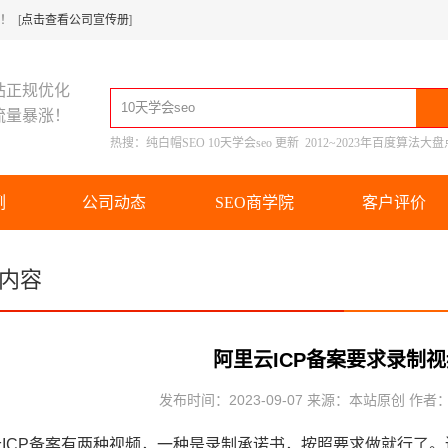
 [
点击查看公司宣传册
]
站正规优化
流量暴涨！
热搜：
纯白帽SEO
10天学会seo
更新
2012~2023年百度算法大盘
例
公司动态
SEO商学院
客户评价
内容
阿里云ICP备案要求录制
发布时间：2023-09-07 来源：本站原创 作者
云ICP备案有两种视频，一种是录制承诺书，按照要求做就行了