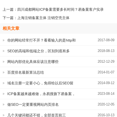
上一篇：
四川成都网站ICP备案需要多长时间？易备案客户实录
下一篇：
上海注销备案主体 注销空壳主体
相关文章
你的网站经常打不开？看看输入的是http和
2017-08-09
https
SEO的高端和低端之分，区别到底有多
2018-08-13
大？
网站内部优化具体应该注意哪些
2012-12-29
百度排名最新算法总结
2014-01-07
域名注册一定要小心，免得给以后SEO留
2014-09-12
下隐患
ICP备案越来越难做，永易搜旗下易备案，
2023-08-14
来帮您！
做SEO一定要重视网站内页排名
2020-12-05
几个关键词都还不错，全部首页前三
2016-10-13