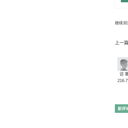
继续浏
上一
访 
216.7
新评