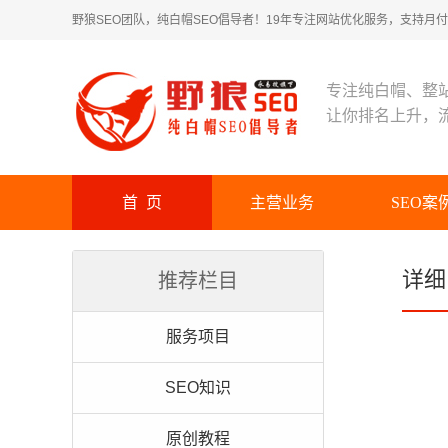
野狼SEO团队，纯白帽SEO倡导者！19年专注网站优化服务，支持月付！
专注纯白帽、整
让你排名上升，
首 页
主营业务
SEO案
详细
推荐栏目
服务项目
SEO知识
原创教程