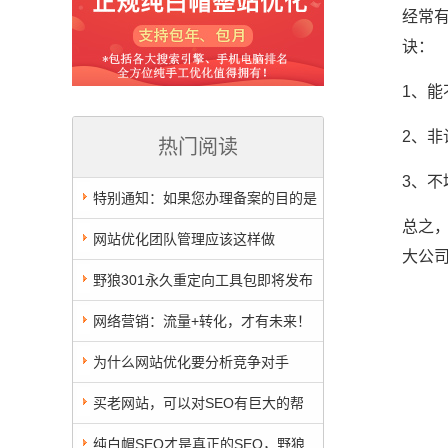
经常有
诀：
1、能
2、
热门阅读
3、
特别通知：如果您办理备案的目的是
总之
卖域名，我司拒绝接单
网站优化团队管理应该这样做
大公
野狼301永久重定向工具包即将发布
敬请期待
网络营销：流量+转化，才有未来！
为什么网站优化要分析竞争对手
买老网站，可以对SEO有巨大的帮
助？想法正确但难以实施
纯白帽SEO才是真正的SEO，野狼