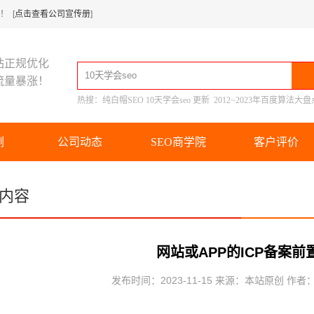
 [
点击查看公司宣传册
]
站正规优化
流量暴涨！
热搜：
纯白帽SEO
10天学会seo
更新
2012~2023年百度算法大盘
例
公司动态
SEO商学院
客户评价
内容
网站或APP的ICP备案
发布时间：2023-11-15 来源：本站原创 作者