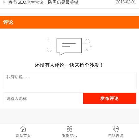
优
春节SEO老生常谈：防黑仍是最关键
2016-02-01
评论
还没有人评论，快来抢个沙发！
发布评论
野狼SEO团队.郑州SEO 版权所有 v8.11.7
网站首页
案例展示
电话咨询