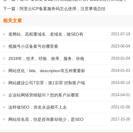
下一篇：
阿里云ICP备案服务码怎么使用，注意事项总结
相关文章
老网站、高权重域名、老域名，做SEO有
2021-07-19
哪些优势，应该怎样操作
视频号小店备案号在哪里看
2023-06-04
2018年，技术、经验、效率、服务、价格
2018-01-04
都不是永易搜科技的特色，诚信才是
网站优化：title、description等五种重要标
2014-01-03
签使用原则和运用方法
网站建设公司7宗罪：第1宗罪 控制客户域
2014-05-14
名管理账号
企业站网络营销疑问？您的客户从哪里
2014-04-01
来？
这样做SEO，排名永远都不上去
2021-01-09
网站排名高，但是咨询量却很少，是SEO
2017-10-28
效果不好，还是怎样？来看客户的聊天记