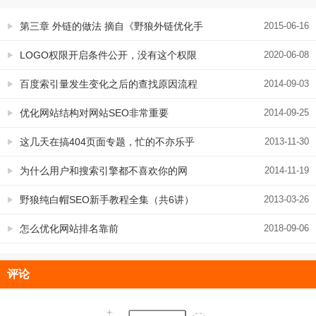
第三章 外链的做法 摘自《野狼外链优化手
2015-06-16
册》
LOGO权限开启条件公开，没有这个权限
2020-06-08
的赶紧来看
百度索引量发生变化之后的查找原因流程
2014-09-03
图
优化网站结构对网站SEO非常重要
2014-09-25
这几天在搞404页面专题，忙的不亦乐乎
2013-11-30
为什么用户和搜索引擎都不喜欢你的网
2014-11-19
站？
野狼纯白帽SEO新手教程全集（共6讲）
2013-03-26
怎么优化网站排名靠前
2018-09-06
评论