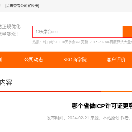
 [
点击查看公司宣传册
]
站正规优化
流量暴涨！
热搜：
纯白帽SEO
10天学会seo
更新
2012~2023年百度算法大盘
例
公司动态
SEO商学院
客户评价
内容
哪个省做ICP许可证更
发布时间：2024-02-21 来源：本站原创 作者