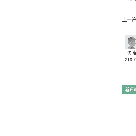
上一
办？
访 
216.7
新评