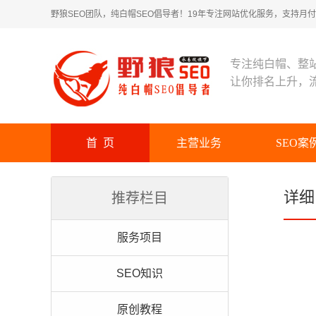
野狼SEO团队，纯白帽SEO倡导者！19年专注网站优化服务，支持月付！
专注纯白帽、整
让你排名上升，
首 页
主营业务
SEO案
详细
推荐栏目
服务项目
SEO知识
原创教程