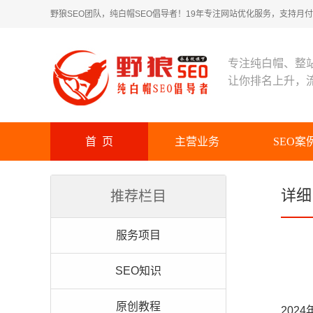
野狼SEO团队，纯白帽SEO倡导者！19年专注网站优化服务，支持月付！
专注纯白帽、整
让你排名上升，
首 页
主营业务
SEO案
详细
推荐栏目
服务项目
SEO知识
原创教程
202