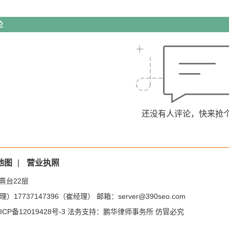
论
还没有人评论，快来抢
地图
|
营业执照
熹台22层
）17737147396（崔经理） 邮箱：server@390seo.com
ICP备12019428号-3
法务支持：鹏华律师事务所 仿冒必究