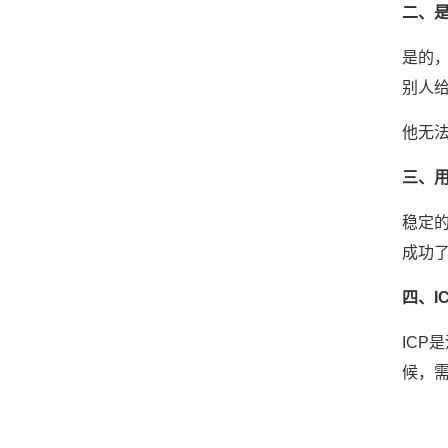
二、
是的
别人
他无
三、
稳定
成功
四、I
ICP
候，