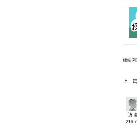
继续浏
上一
访 
216.7