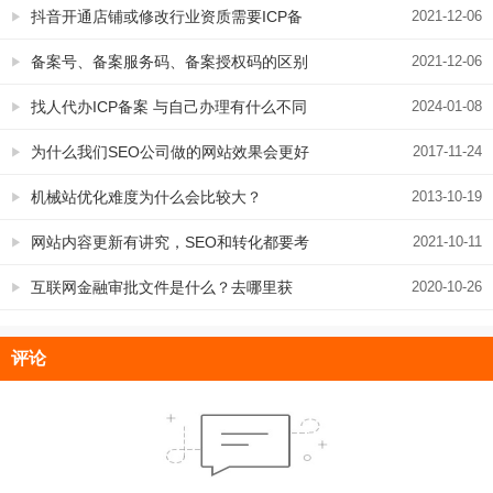
抖音开通店铺或修改行业资质需要ICP备
2021-12-06
案，提交截图，这样来操作
备案号、备案服务码、备案授权码的区别
2021-12-06
是什么？简单介绍您就懂了
找人代办ICP备案 与自己办理有什么不同
2024-01-08
掏钱找人办值得吗？
为什么我们SEO公司做的网站效果会更好
2017-11-24
机械站优化难度为什么会比较大？
2013-10-19
网站内容更新有讲究，SEO和转化都要考
2021-10-11
虑，就得明白标题和内容这样写才合适
互联网金融审批文件是什么？去哪里获
2020-10-26
取？
评论