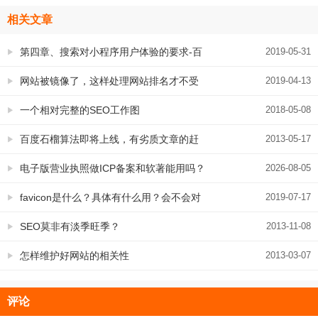
相关文章
第四章、搜索对小程序用户体验的要求-百
2019-05-31
度智能小程序SEO指南
网站被镜像了，这样处理网站排名才不受
2019-04-13
影响
一个相对完整的SEO工作图
2018-05-08
百度石榴算法即将上线，有劣质文章的赶
2013-05-17
紧处理了
电子版营业执照做ICP备案和软著能用吗？
2026-08-05
已经证实可以
favicon是什么？具体有什么用？会不会对
2019-07-17
SEO有影响
SEO莫非有淡季旺季？
2013-11-08
怎样维护好网站的相关性
2013-03-07
评论