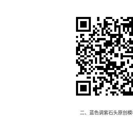
二、蓝色调紫石头原创模
：