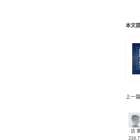
本文
上一
断，已
访 
216.7