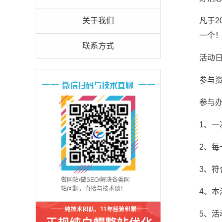
关于我们
凡于2
一个
联系方式
活动日
参与资
参与
1、
2、
3、
做网站/做SEO/解决各类网
站问题，直接与技术谈！
4、
5、活