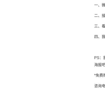
一、
二、接
三、
四、
PS
海报
*免费
咨询电话