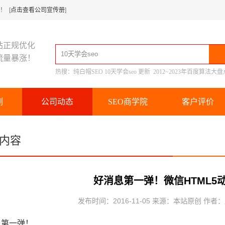
 [
点击查看公司宣传册
]
站正规优化
流量暴涨！
热搜：
纯白帽SEO
10天学会seo
更新
2012~2023年百度算法大盘
例
公司动态
SEO商学院
客户评价
内容
好消息第一弹！微信HTML5
发布时间：2016-11-05 来源：本站原创 作者
息第一弹！