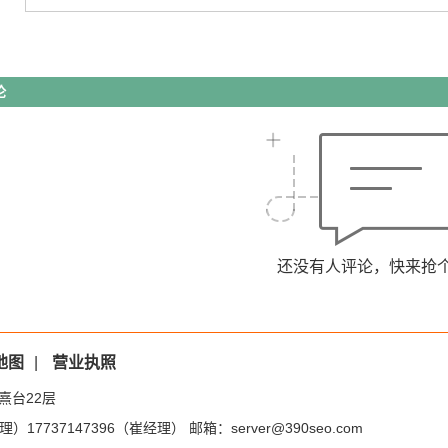
论
还没有人评论，快来抢
地图
|
营业执照
熹台22层
）17737147396（崔经理） 邮箱：server@390seo.com