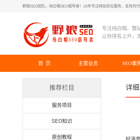
野狼SEO团队，纯白帽SEO倡导者！19年专注网站优化服务，支持月付！
专注纯白帽、整
让你排名上升，
首 页
主营业务
SEO案
详细
推荐栏目
服务项目
SEO知识
原创教程
好消