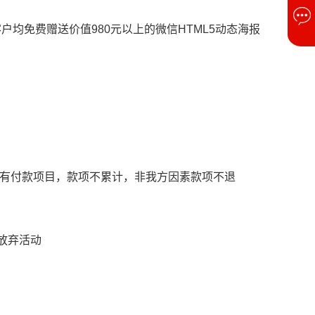
运客户均免费赠送价值980元以上的微信HTML5动态海报
所有付款项目，款项不累计，非我方因素款项不退
放弃活动