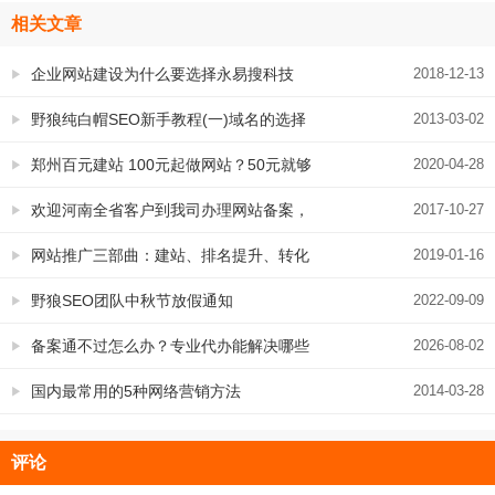
相关文章
企业网站建设为什么要选择永易搜科技
2018-12-13
野狼纯白帽SEO新手教程(一)域名的选择
2013-03-02
郑州百元建站 100元起做网站？50元就够
2020-04-28
了，而且原创利于SEO
欢迎河南全省客户到我司办理网站备案，
2017-10-27
目前接受景安、美橙、阿里云、西部数码
网站推广三部曲：建站、排名提升、转化
2019-01-16
等机房
率提升，一个都不能少
野狼SEO团队中秋节放假通知
2022-09-09
备案通不过怎么办？专业代办能解决哪些
2026-08-02
问题
国内最常用的5种网络营销方法
2014-03-28
评论