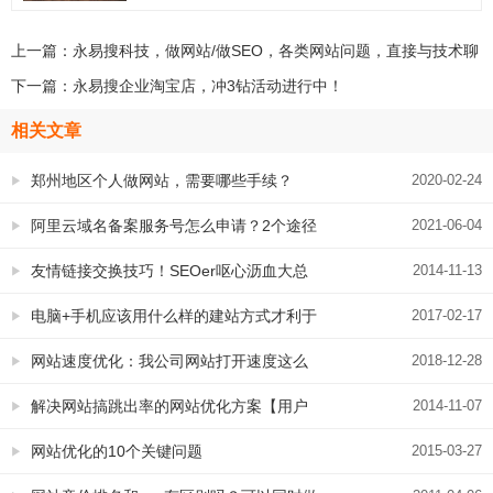
上一篇：
永易搜科技，做网站/做SEO，各类网站问题，直接与技术聊
下一篇：
永易搜企业淘宝店，冲3钻活动进行中！
相关文章
郑州地区个人做网站，需要哪些手续？
2020-02-24
阿里云域名备案服务号怎么申请？2个途径
2021-06-04
详细给您讲
友情链接交换技巧！SEOer呕心沥血大总
2014-11-13
结，经典的让人无法想象！
电脑+手机应该用什么样的建站方式才利于
2017-02-17
SEO
网站速度优化：我公司网站打开速度这么
2018-12-28
快，别人都是延迟800毫秒，我们的只有3
解决网站搞跳出率的网站优化方案【用户
2014-11-07
毫秒
体验提升秘籍】
网站优化的10个关键问题
2015-03-27